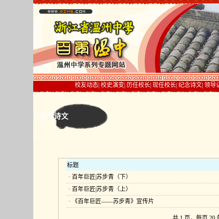
校友动态
|
校史演变
|
历任校长
|
现任校长
|
纪念诗文
|
领导
纪念诗文
标题
·
百年巨匠|苏步青（下）
·
百年巨匠|苏步青（上）
·
《百年巨匠——苏步青》宣传片
共 1 页，每页 20